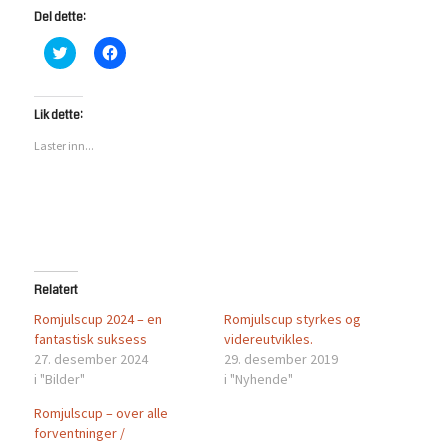
Del dette:
Klikk
Klikk
for
for
å
å
dele
dele
på
på
Twitter(åpnes
Facebook(åpnes
Lik dette:
i
i
en
en
Laster inn...
ny
ny
fane)
fane)
Relatert
Romjulscup 2024 – en
Romjulscup styrkes og
fantastisk suksess
videreutvikles.
27. desember 2024
29. desember 2019
i "Bilder"
i "Nyhende"
Romjulscup – over alle
forventninger /