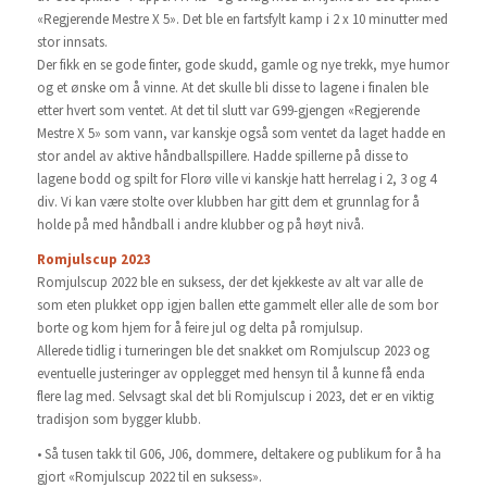
«Regjerende Mestre X 5». Det ble en fartsfylt kamp i 2 x 10 minutter med
stor innsats.
Der fikk en se gode finter, gode skudd, gamle og nye trekk, mye humor
og et ønske om å vinne. At det skulle bli disse to lagene i finalen ble
etter hvert som ventet. At det til slutt var G99-gjengen «Regjerende
Mestre X 5» som vann, var kanskje også som ventet da laget hadde en
stor andel av aktive håndballspillere. Hadde spillerne på disse to
lagene bodd og spilt for Florø ville vi kanskje hatt herrelag i 2, 3 og 4
div. Vi kan være stolte over klubben har gitt dem et grunnlag for å
holde på med håndball i andre klubber og på høyt nivå.
Romjulscup 2023
Romjulscup 2022 ble en suksess, der det kjekkeste av alt var alle de
som eten plukket opp igjen ballen ette gammelt eller alle de som bor
borte og kom hjem for å feire jul og delta på romjulsup.
Allerede tidlig i turneringen ble det snakket om Romjulscup 2023 og
eventuelle justeringer av opplegget med hensyn til å kunne få enda
flere lag med. Selvsagt skal det bli Romjulscup i 2023, det er en viktig
tradisjon som bygger klubb.
• Så tusen takk til G06, J06, dommere, deltakere og publikum for å ha
gjort «Romjulscup 2022 til en suksess».