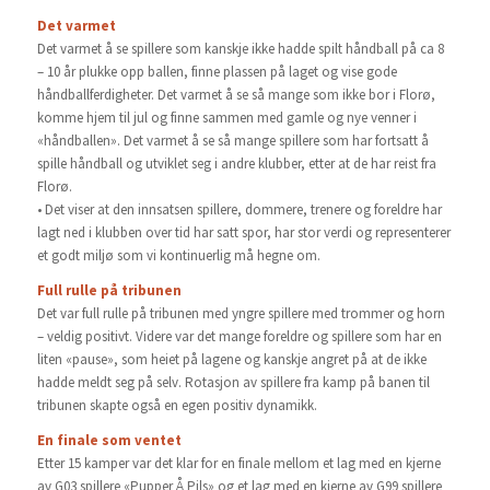
Det varmet
Det varmet å se spillere som kanskje ikke hadde spilt håndball på ca 8
– 10 år plukke opp ballen, finne plassen på laget og vise gode
håndballferdigheter. Det varmet å se så mange som ikke bor i Florø,
komme hjem til jul og finne sammen med gamle og nye venner i
«håndballen». Det varmet å se så mange spillere som har fortsatt å
spille håndball og utviklet seg i andre klubber, etter at de har reist fra
Florø.
• Det viser at den innsatsen spillere, dommere, trenere og foreldre har
lagt ned i klubben over tid har satt spor, har stor verdi og representerer
et godt miljø som vi kontinuerlig må hegne om.
Full rulle på tribunen
Det var full rulle på tribunen med yngre spillere med trommer og horn
– veldig positivt. Videre var det mange foreldre og spillere som har en
liten «pause», som heiet på lagene og kanskje angret på at de ikke
hadde meldt seg på selv. Rotasjon av spillere fra kamp på banen til
tribunen skapte også en egen positiv dynamikk.
En finale som ventet
Etter 15 kamper var det klar for en finale mellom et lag med en kjerne
av G03 spillere «Pupper Å Pils» og et lag med en kjerne av G99 spillere