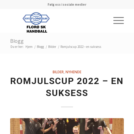
Følg oss i sosiale medier
Blogg
Du er her:
Hjem
/
Blogg
/
Bilder
/
Romjulscup 2022 – en suksess
BILDER
,
NYHENDE
ROMJULSCUP 2022 – EN
SUKSESS