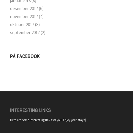
januar 2018
(8)
desember 2017
(6)
november 2017
(4)
oktober 2017
(8)
september 2017
(2)
PÅ FACEBOOK
INTERESTING LINKS
Here are some interesting links for you! Enjoy your stay :)