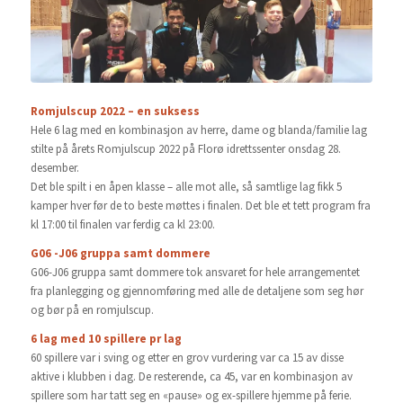
Romjulscup 2022 – en suksess
Hele 6 lag med en kombinasjon av herre, dame og blanda/familie lag
stilte på årets Romjulscup 2022 på Florø idrettssenter onsdag 28.
desember.
Det ble spilt i en åpen klasse – alle mot alle, så samtlige lag fikk 5
kamper hver før de to beste møttes i finalen. Det ble et tett program fra
kl 17:00 til finalen var ferdig ca kl 23:00.
G06 -J06 gruppa samt dommere
G06-J06 gruppa samt dommere tok ansvaret for hele arrangementet
fra planlegging og gjennomføring med alle de detaljene som seg hør
og bør på en romjulscup.
6 lag med 10 spillere pr lag
60 spillere var i sving og etter en grov vurdering var ca 15 av disse
aktive i klubben i dag. De resterende, ca 45, var en kombinasjon av
spillere som har tatt seg en «pause» og ex-spillere hjemme på ferie.