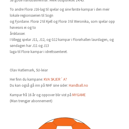
Så gode handballvennar: Merk tidspunktet 14:45.
To andre Florø J16-lag til spelar og sine første kampar i den meir
lokale regionsserien til Sogn
og Fjordane. Florø 2 til Kjell og Florø 3 til Weronika, som spelar opp
høvesvis ei og to
årsklasser.
I tillegg spelar J11, J12, og G12 kampar i Florøhallen laurdagen, og
søndagen har J11 og J13
laga til Florø kampar i idrettssenteret.
Olav Hatlemark, SU-leiar
Her finn du kampane:
KVA SKJER´ A?
Du kan også gå inn på NHF sine sider:
Handball.no
Kampar frå 16 år og oppover blir vist på
MYGAME
(Man trengjer abonnement)