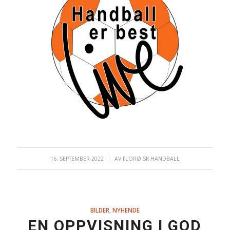
16. SEPTEMBER 2022
/
AV
FLORØ SK HANDBALL
BILDER
,
NYHENDE
EN OPPVISNING I GOD