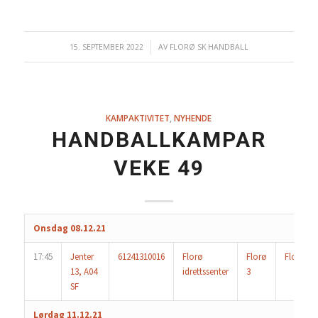
15. SEPTEMBER 2022
/
AV
FLORØ SK HANDBALL
KAMPAKTIVITET
,
NYHENDE
HANDBALLKAMPAR
VEKE 49
Onsdag 08.12.21
17:45
Jenter
61241310016
Florø
Florø
Florø
13, A04
idrettssenter
3
SF
Lørdag 11.12.21