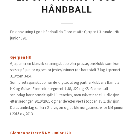
HÅNDBALL
En oppvisning i god håndball da Florø møtte Gjerpen i 3. runde i NM
junior J20.
Gjerpen HK
Gjerpen er en klassisk satsningsklubb eller prestasjonsklubb som kun
satser på junior og senior jenter/kvinner (de har totalt 7 lag i spennet
J18 tom J45).
Som prestasjonsklubb har de knyttet til seg partnerklubbene Bamble
HK og Gulset IF innenfor segmentet J8, J20 og KS. Gjerpen sitt
seniorlag har normalt spilt i Eliteserien, men rykket ned til 1. divisjon
etter sesongen 2019/2020 og har deretter vært i toppen av 1. divisjon.
Deres andrelag spiller i 2. divisjon og de ble norgesmestre for NM junior
i 2015 og 2013.
Gjerpen satser på NM Junior J20