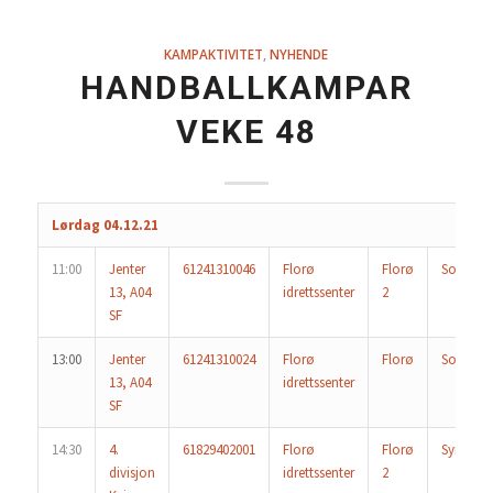
KAMPAKTIVITET
,
NYHENDE
HANDBALLKAMPAR
VEKE 48
Lørdag 04.12.21
11:00
Jenter
61241310046
Florø
Florø
Sogndal
13, A04
idrettssenter
2
SF
13:00
Jenter
61241310024
Florø
Florø
Sogndal
13, A04
idrettssenter
SF
14:30
4.
61829402001
Florø
Florø
Syril
divisjon
idrettssenter
2