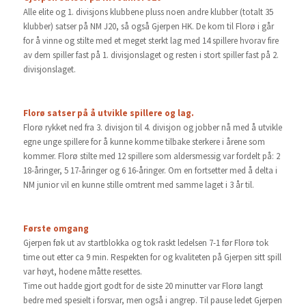
Alle elite og 1. divisjons klubbene pluss noen andre klubber (totalt 35
klubber) satser på NM J20, så også Gjerpen HK. De kom til Florø i går
for å vinne og stilte med et meget sterkt lag med 14 spillere hvorav fire
av dem spiller fast på 1. divisjonslaget og resten i stort spiller fast på 2.
divisjonslaget.
Florø satser på å utvikle spillere og lag.
Florø rykket ned fra 3. divisjon til 4. divisjon og jobber nå med å utvikle
egne unge spillere for å kunne komme tilbake sterkere i årene som
kommer. Florø stilte med 12 spillere som aldersmessig var fordelt på: 2
18-åringer, 5 17-åringer og 6 16-åringer. Om en fortsetter med å delta i
NM junior vil en kunne stille omtrent med samme laget i 3 år til.
Første omgang
Gjerpen føk ut av startblokka og tok raskt ledelsen 7-1 før Florø tok
time out etter ca 9 min. Respekten for og kvaliteten på Gjerpen sitt spill
var høyt, hodene måtte resettes.
Time out hadde gjort godt for de siste 20 minutter var Florø langt
bedre med spesielt i forsvar, men også i angrep. Til pause ledet Gjerpen