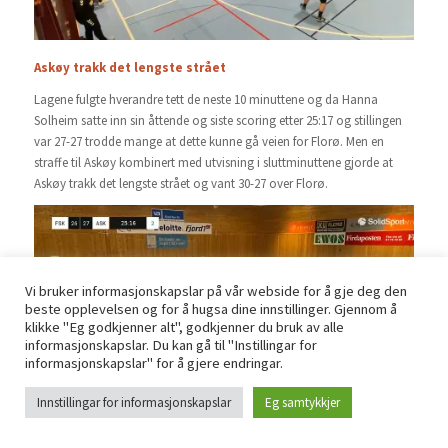
Askøy trakk det lengste strået
Lagene fulgte hverandre tett de neste 10 minuttene og da Hanna
Solheim satte inn sin åttende og siste scoring etter 25:17 og stillingen
var 27-27 trodde mange at dette kunne gå veien for Florø. Men en
straffe til Askøy kombinert med utvisning i sluttminuttene gjorde at
Askøy trakk det lengste strået og vant 30-27 over Florø.
Vi bruker informasjonskapslar på vår webside for å gje deg den
beste opplevelsen og for å hugsa dine innstillinger. Gjennom å
klikke "Eg godkjenner alt", godkjenner du bruk av alle
informasjonskapslar. Du kan gå til "Instillingar for
informasjonskapslar" for å gjere endringar.
Innstillingar for informasjonskapslar
Eg samtykkjer