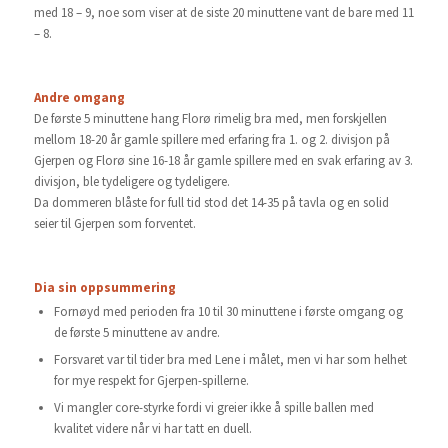
med 18 – 9, noe som viser at de siste 20 minuttene vant de bare med 11
– 8.
Andre omgang
De første 5 minuttene hang Florø rimelig bra med, men forskjellen
mellom 18-20 år gamle spillere med erfaring fra 1. og 2. divisjon på
Gjerpen og Florø sine 16-18 år gamle spillere med en svak erfaring av 3.
divisjon, ble tydeligere og tydeligere.
Da dommeren blåste for full tid stod det 14-35 på tavla og en solid
seier til Gjerpen som forventet.
Dia sin oppsummering
Fornøyd med perioden fra 10 til 30 minuttene i første omgang og
de første 5 minuttene av andre.
Forsvaret var til tider bra med Lene i målet, men vi har som helhet
for mye respekt for Gjerpen-spillerne.
Vi mangler core-styrke fordi vi greier ikke å spille ballen med
kvalitet videre når vi har tatt en duell.