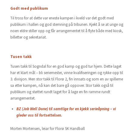
Godt med publikum
Til tross for at dette var eneste kampen i kveld var det godt med
publikum i hallen og god stemning på tribunen. Kjekt å se at unge og
noen eldre stiller opp og får arrangementet til å flyte både med kiosk,
billetter og sekretariat.
Tusen takk
Tusen takk til Sogndal for en god kamp og god tur hjem. Dette laget
har et klart mål – bli seriemester, vinne kvalifiseringen og rykke opp til
3. divisjon. Men stor takk til Florø 2, fin innsats og som en av spillerne
sa etter kampen, nå kan det bare gå oppover. Stor takk også til
publikum og støttet rundt laget for å lage en fin ramme rundt
arrangementet.
BZ (Job Well Done) til samtlige for en kjekk serieåpning – vi
gleder oss til fortsettelsen.
Morten Mortensen, leiar for Florø SK Handball