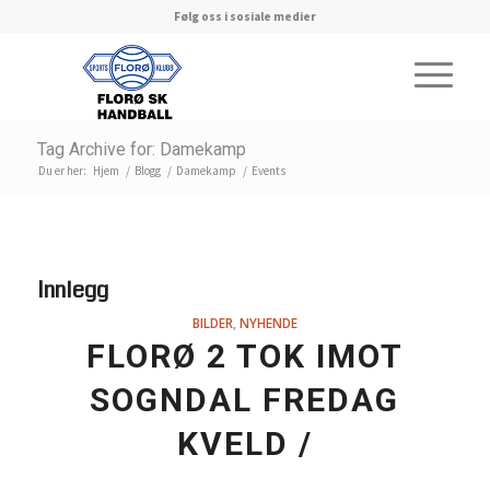
Følg oss i sosiale medier
Tag Archive for: Damekamp
Du er her:
Hjem
/
Blogg
/
Damekamp
/
Events
Innlegg
BILDER
,
NYHENDE
FLORØ 2 TOK IMOT
SOGNDAL FREDAG
KVELD /