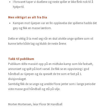
I forsvaret taper vi duellene og neste spiller er ikke flink nok til å
hjelpe til.
Men viktigst av alt fra Dia
Kampen mot Gjerpen var en fin opplevelse der spillerne hadde det
gøy og fikk en masse lærdom.
Dette er viktig å ta med seg når en skal utvikle unge spillere som vil
kunne løfte både lag og klubb de neste årene.
Takk til publikum
Publikum stilte massivt opp på en midtuke-kamp som ble fastsatt,
annonsert og spilt på kort varsel. De fikk se en oppvisning i god
håndball av Gjerpen og da spesielt de tre som er fast på 1.
divisjonslaget.
Samtidig fikk de se unge og uredde Florø jenter som i lange perioder
viste masse god håndball og stå på vilje.
Morten Mortensen, leiar Florø SK Handball