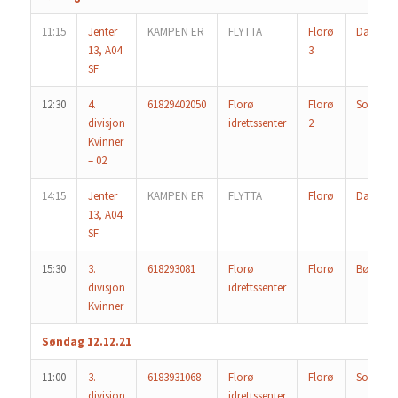
11:15
Jenter
KAMPEN ER
FLYTTA
Florø
Dale
13, A04
3
SF
12:30
4.
61829402050
Florø
Florø
Sogndal
divisjon
idrettssenter
2
Kvinner
– 02
14:15
Jenter
KAMPEN ER
FLYTTA
Florø
Dale
13, A04
SF
15:30
3.
618293081
Florø
Florø
Bønes
divisjon
idrettssenter
Kvinner
Søndag 12.12.21
11:00
3.
6183931068
Florø
Florø
Sotra 2
divisjon
idrettssenter