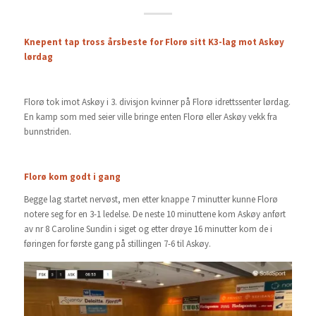
Knepent tap tross årsbeste for Florø sitt K3-lag mot Askøy
lørdag
Florø tok imot Askøy i 3. divisjon kvinner på Florø idrettssenter lørdag.
En kamp som med seier ville bringe enten Florø eller Askøy vekk fra
bunnstriden.
Florø kom godt i gang
Begge lag startet nervøst, men etter knappe 7 minutter kunne Florø
notere seg for en 3-1 ledelse. De neste 10 minuttene kom Askøy anført
av nr 8 Caroline Sundin i siget og etter drøye 16 minutter kom de i
føringen for første gang på stillingen 7-6 til Askøy.