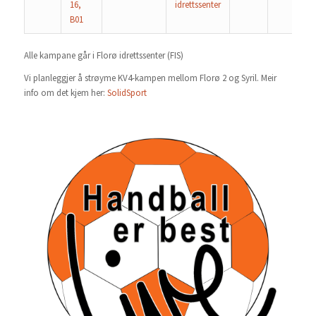
16,
idrettssenter
B01
Alle kampane går i Florø idrettssenter (FIS)
Vi planleggjer å strøyme KV4-kampen mellom Florø 2 og Syril. Meir
info om det kjem her:
SolidSport