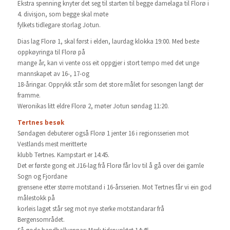
Ekstra spenning knyter det seg til starten til begge damelaga til Florø i
4. divisjon, som begge skal møte
fylkets tidlegare storlag Jotun.
Dias lag Florø 1, skal først i elden, laurdag klokka 19:00. Med beste
oppkøyringa til Florø på
mange år, kan vi vente oss eit oppgjer i stort tempo med det unge
mannskapet av 16-, 17-og
18-åringar. Opprykk står som det store målet for sesongen langt der
framme.
Weronikas litt eldre Florø 2, møter Jotun søndag 11:20.
Tertnes besøk
Søndagen debuterer også Florø 1 jenter 16 i regionsserien mot
Vestlands mest meritterte
klubb Tertnes. Kampstart er 14:45.
Det er første gong eit J16-lag frå Florø får lov til å gå over dei gamle
Sogn og Fjordane
grensene etter større motstand i 16-årsserien. Mot Tertnes får vi ein god
målestokk på
korleis laget står seg mot nye sterke motstandarar frå
Bergensområdet.