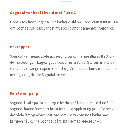
Sogndal var best i kveld mot Florø 2
Florø 2 tok imot Sogndal i K4 fredag kveld på Florø idrettssenter. Selv
om Sogndal var best var det mye positivt for damene til Weronika.
Baktepper
Sogndal var meget gode sist sesong og kunne egentlig spilt i 3. div
denne sesongen. Lagets gode keeper Sølvi Svidal Skartun måtte på
slutten av sesongen operere kneet og så ble noe teknisk rot med den
nye og det gikk ikke Sogndal sin vei.
Første omgang
Sogndal kjørte på fra start og etter drøye 11 minutter ledet de 8 – 1.
Sogndal hadde åpenbart brukt ferien og oppkjøring godt for her var
det både fart og effektivitet. Selv om Florø kom noe bedre med i
kampen nå, kunne Sogndal gå til pause med ledelse 14 – 6.