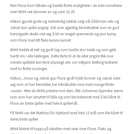
Men Florø kom tilbake og hadde flotte muligheter i de siste minuttene
men NHHI red stormen av og vant 32-29.
Hàkon gjorde gode og nødvendig taktisk valg når både han selv og
Jakob kun spilte angrep. Det som egentlig ble betraktet som en god
treningsøkt skulle vise seg å bli en meget spennende og jevn kamp
som Florø med litt flaks kunne vunnet.
NHHI hadde et tett og godt lag som hadde stor trøkk og som gikk
hardt inn i alle taklingen. Dette førte til at de aller yngste fikk noe
mindre spilletid enn først planlagt selv om Vebjørn Wefring kvitterte
med to flotte scoringer.
Hàkon, Jonas og Jakob gav Florø godt trykk forover og Jakob viste
seg som at han fremdeles har håndballen inne med mange flotte
«assist». Men da NHHI justerte mot dem, fikk Johannes Gjørinbø større
rom som han utnyttet til fulle og som ble belønnet med å bli kåret til
Florø sin beste spiller med hele 8 spillemål.
På NHHI var det Mathias Flo Hjetland med hele 12 mål som ble kåret til
deres beste spiller.
NHHI klatret til topps på tabellen med seier over Florø. Flaks og