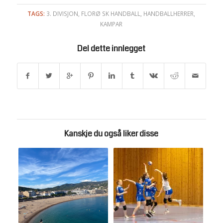
TAGS:
3. DIVISJON
,
FLORØ SK HANDBALL
,
HANDBALLHERRER
,
KAMPAR
Del dette innlegget
Kanskje du også liker disse