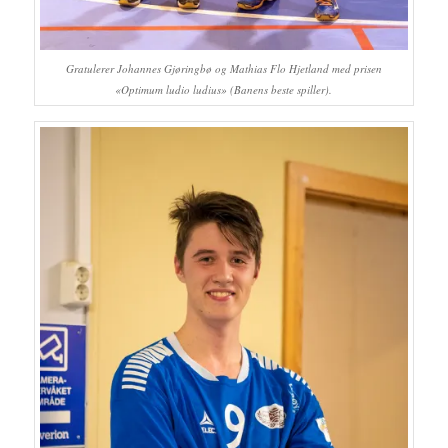
Gratulerer Johannes Gjøringbø og Mathias Flo Hjetland med prisen
«Optimum ludio ludius» (Banens beste spiller).