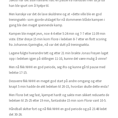
Jakob har det siste halvåret hatt en pause fra håndball men sa ja da
han ble spurt om å hjelpe til.
Men kanskje var det de lave skuldrene og at «dette ville ble en god
treningsøkt» som gjorde utslaget for nå dommeren blåste kampen i
gang ble den meget spennende kamp.
Kampen ble meget jevn, noe 4-4 etter 5:24 min og 7-7 etter 11:09 min
viste. Etter drøye 15 min kom Florø i ledelsen 8-7 etter en flott scoring
fra Johannes Gjøringbø, nå var det slutt på treningsøkta.
Lagene fulgte hverandre tett og etter 21 min brakte Jonas Frøyen laget
opp i ledelsen igjen på stillingen 11-10, kunne det være mulig å vinne?
Men nå fikk NHHI en god periode, seg ifra og kunne gå til pause med
ledelse 17-15.
Dessverre fikk NHHI en meget god start på andre omgang og etter
knapt 5 min hadde de økt ledelsen til 20-15, hvordan skulle dette enda?
Men Florø bet seg fast, kjempet hardt og sakte men sikkert reduserte de
ledelsen til 25-25 etter 19 min, fantastiske 15 min som Florø vant 10-5.
Håndball skifter fort og nå fikk NHHI en god periode og på 23.48 ledet
det 30-26.