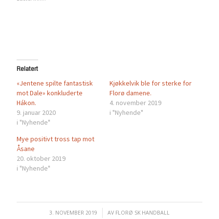
ny
ny
fane)
fane)
Relatert
«Jentene spilte fantastisk
Kjøkkelvik ble for sterke for
mot Dale» konkluderte
Florø damene.
Hákon.
4. november 2019
9. januar 2020
i "Nyhende"
i "Nyhende"
Mye positivt tross tap mot
Åsane
20. oktober 2019
i "Nyhende"
3. NOVEMBER 2019
/
AV
FLORØ SK HANDBALL