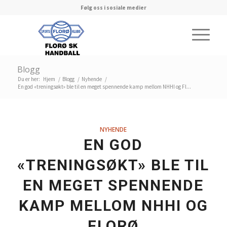
Følg oss i sosiale medier
Blogg
Du er her:
Hjem
/
Blogg
/
Nyhende
/
En god «treningsøkt» ble til en meget spennende kamp mellom NHHI og Fl...
NYHENDE
EN GOD
«TRENINGSØKT» BLE TIL
EN MEGET SPENNENDE
KAMP MELLOM NHHI OG
FLORØ