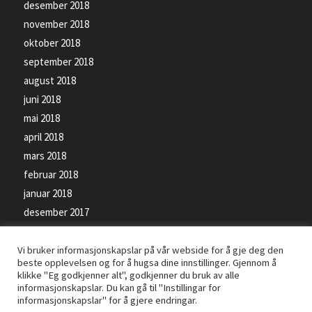
desember 2018
november 2018
oktober 2018
september 2018
august 2018
juni 2018
mai 2018
april 2018
mars 2018
februar 2018
januar 2018
desember 2017
november 2017
oktober 2017
Vi bruker informasjonskapslar på vår webside for å gje deg den
beste opplevelsen og for å hugsa dine innstillinger. Gjennom å
september 2017
klikke "Eg godkjenner alt", godkjenner du bruk av alle
informasjonskapslar. Du kan gå til "Instillingar for
informasjonskapslar" for å gjere endringar.