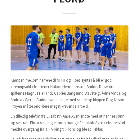
Kampen mellom herrene til NHHI og Florø syntes å bli er god
«treningsøkt» for trener Hákon Hermannsson Bridde. De sentrale
spillerne Magnus Helland, Gabriel Bangsund Staveteig, Ådne Vinda og
Andreas Gjerde Guddal var alle ute med skade og klippen Dag Nesbø
Frøyen måtte prioritere meget krevende arbeid.
En tilfeldig telefon fra Elisabeth Aase Aven endte med at hennes sønn
og sentrale Florø spiller gjennom mange år Jakob Aven i ekspressfart
meldte overgang fra TIF Viking til Florø og ble spilleklar.