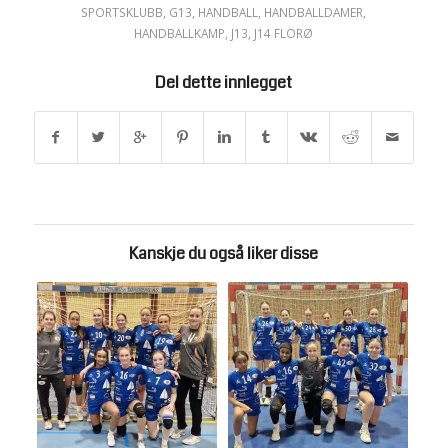
SPORTSKLUBB
,
G13
,
HANDBALL
,
HANDBALLDAMER
,
HANDBALLKAMP
,
J13
,
J14 FLORØ
Del dette innlegget
Kanskje du også liker disse