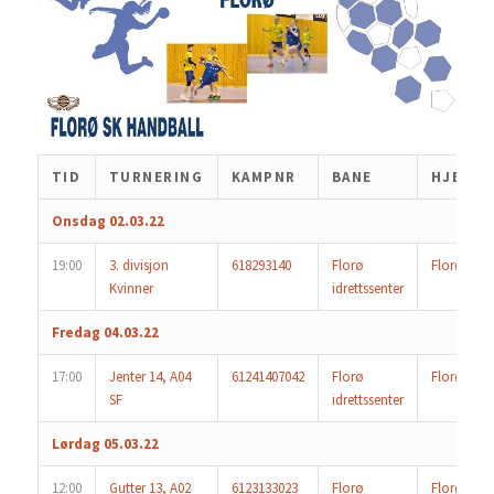
TID
TURNERING
KAMPNR
BANE
HJEMM
Onsdag 02.03.22
19:00
3. divisjon
618293140
Florø
Florø
Kvinner
idrettssenter
Fredag 04.03.22
17:00
Jenter 14, A04
61241407042
Florø
Florø 2
SF
idrettssenter
Lørdag 05.03.22
12:00
Gutter 13, A02
6123133023
Florø
Florø