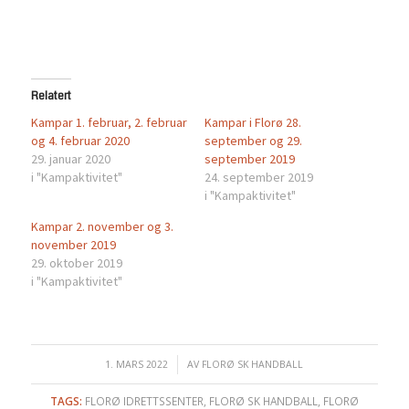
Relatert
Kampar 1. februar, 2. februar
Kampar i Florø 28.
og 4. februar 2020
september og 29.
29. januar 2020
september 2019
i "Kampaktivitet"
24. september 2019
i "Kampaktivitet"
Kampar 2. november og 3.
november 2019
29. oktober 2019
i "Kampaktivitet"
1. MARS 2022
/
AV
FLORØ SK HANDBALL
TAGS:
FLORØ IDRETTSSENTER
,
FLORØ SK HANDBALL
,
FLORØ