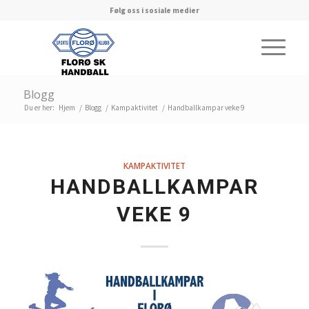
Følg oss i sosiale medier
Blogg
Du er her:
Hjem
/
Blogg
/
Kampaktivitet
/
Handballkampar veke 9
KAMPAKTIVITET
HANDBALLKAMPAR
VEKE 9