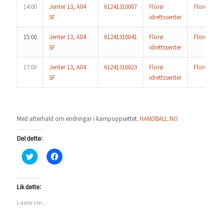
14:00
Jenter 13, A04
61241310007
Florø
Florø
SF
idrettssenter
15:00
Jenter 13, A04
61241310041
Florø
Florø 3
SF
idrettssenter
17:00
Jenter 13, A04
61241310023
Florø
Florø 2
SF
idrettssenter
Med atterhald om endringar i kampoppsettet.
HANDBALL.NO
Del dette:
Klikk
Klikk
for
for
å
å
dele
dele
på
på
Twitter(åpnes
Facebook(åpnes
Lik dette:
i
i
en
en
Laster inn...
ny
ny
fane)
fane)