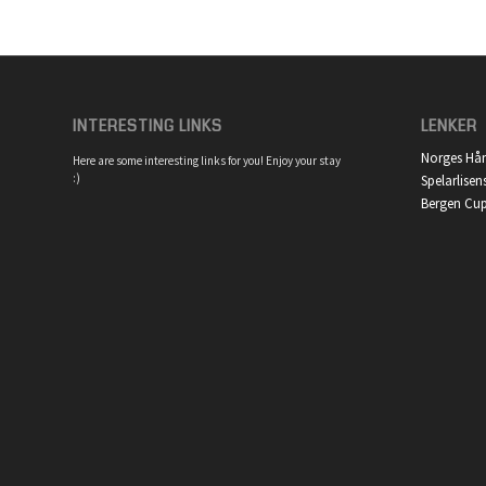
INTERESTING LINKS
LENKER
Norges Hå
Here are some interesting links for you! Enjoy your stay
:)
Spelarlisen
Bergen Cu