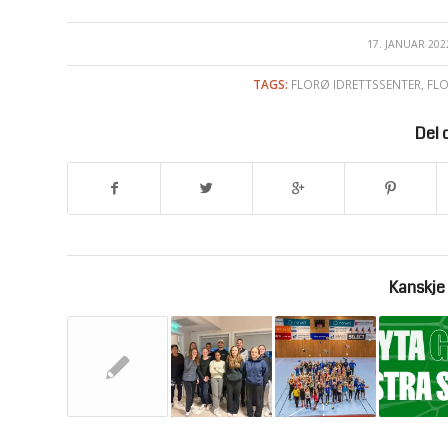
17. JANUAR 202
/
TAGS:
FLORØ IDRETTSSENTER
,
FL
Del 
Kanskje 