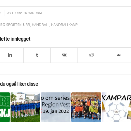
2
AV
FLORØ SK HANDBALL
ORØ SPORTSKLUBB
,
HANDBALL
,
HANDBALLKAMP
dette innlegget
du også liker disse