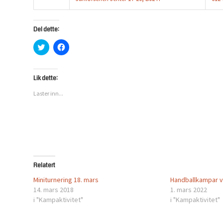
Del dette:
Klikk
Klikk
for
for
å
å
dele
dele
på
på
Twitter(åpnes
Facebook(åpnes
Lik dette:
i
i
en
en
Laster inn...
ny
ny
fane)
fane)
Relatert
Miniturnering 18. mars
Handballkampar v
14. mars 2018
1. mars 2022
i "Kampaktivitet"
i "Kampaktivitet"