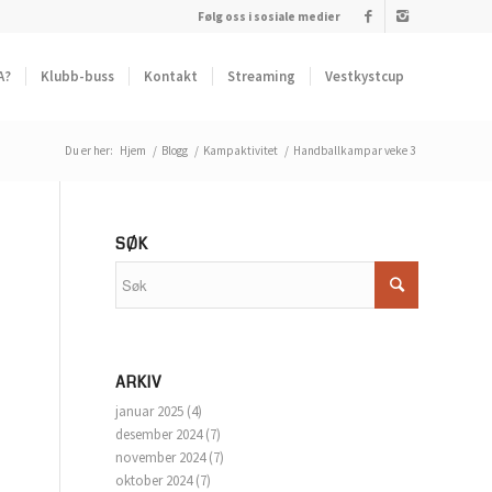
Følg oss i sosiale medier
A?
Klubb-buss
Kontakt
Streaming
Vestkystcup
Du er her:
Hjem
/
Blogg
/
Kampaktivitet
/
Handballkampar veke 3
SØK
ARKIV
januar 2025
(4)
desember 2024
(7)
november 2024
(7)
oktober 2024
(7)