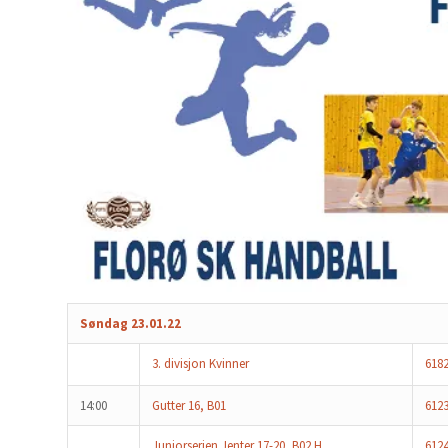
Søndag 23.01.22
3. divisjon Kvinner
618
14:00
Gutter 16, B01
612
Juniorserien Jenter 17-20, B02 H
612