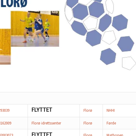
FLYTTET
293039
Florø
NHHI
3162009
Florø idrettssenter
Florø
Førde
FLYTTET
42003073
Florø
Mathopen