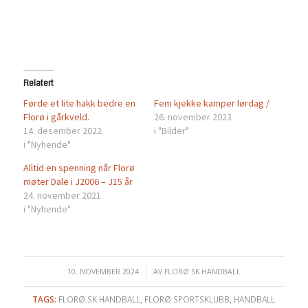
Relatert
Førde et lite hakk bedre en
Fem kjekke kamper lørdag /
Florø i gårkveld.
26. november 2023
14. desember 2022
i "Bilder"
i "Nyhende"
Alltid en spenning når Florø
møter Dale i J2006 – J15 år
24. november 2021
i "Nyhende"
10. NOVEMBER 2024
/
AV
FLORØ SK HANDBALL
TAGS:
FLORØ SK HANDBALL
,
FLORØ SPORTSKLUBB
,
HANDBALL