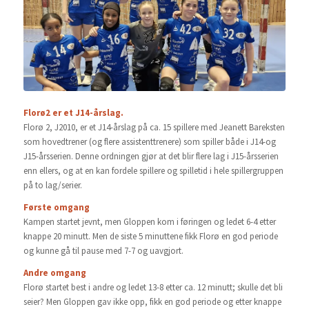
Florø2 er et J14-årslag.
Florø 2, J2010, er et J14-årslag på ca. 15 spillere med Jeanett Bareksten
som hovedtrener (og flere assistenttrenere) som spiller både i J14-og
J15-årsserien. Denne ordningen gjør at det blir flere lag i J15-årsserien
enn ellers, og at en kan fordele spillere og spilletid i hele spillergruppen
på to lag/serier.
Første omgang
Kampen startet jevnt, men Gloppen kom i føringen og ledet 6-4 etter
knappe 20 minutt. Men de siste 5 minuttene fikk Florø en god periode
og kunne gå til pause med 7-7 og uavgjort.
Andre omgang
Florø startet best i andre og ledet 13-8 etter ca. 12 minutt; skulle det bli
seier? Men Gloppen gav ikke opp, fikk en god periode og etter knappe