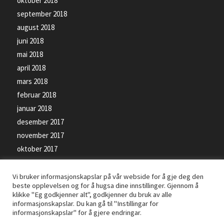
oktober 2018
september 2018
august 2018
juni 2018
mai 2018
april 2018
mars 2018
februar 2018
januar 2018
desember 2017
november 2017
oktober 2017
september 2017
Vi bruker informasjonskapslar på vår webside for å gje deg den
beste opplevelsen og for å hugsa dine innstillinger. Gjennom å
klikke "Eg godkjenner alt", godkjenner du bruk av alle
informasjonskapslar. Du kan gå til "Instillingar for
informasjonskapslar" for å gjere endringar.
© Kopirett - Florø SK Handball - Levert av
PRO ISP
- Bilete på siden kan vere