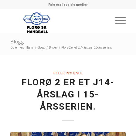
Følg oss i sosiale medier
Blogg
Du er her:
Hjem
/
Blogg
/
Bilder
/
Florø 2 er et J14-årslag i 15-årsserien.
BILDER
,
NYHENDE
FLORØ 2 ER ET J14-
ÅRSLAG I 15-
ÅRSSERIEN.