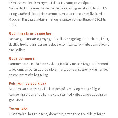
16 minutt var ledelsen krympet til 13-11, kampen var åpen.
Nå var det Florø som fikk den gode perioden og seg ifra til det sto 17-
11 og straffe til Florø i siste sekund. Den satte Florø sin målvakt Mille
Kroppan Knapstad sikkert i mål og fastsatte sluttresultatet til 18-11 til
Florø
God innsats av begge lag
Det var god innsats og mye godt spill av begge lag. Gode skudd, finter,
dueller, trekk, redninger og lagledere som styrte, forklarte og motiverte
sine spillere.
Gode dommere
Dommerparet Hedda Kinn Søvik og Maria Benedicte Nygaard Tervoort
ledet kampen på en god og sikker måte. Dette er spesielt viktig når det
er stor innsats fra begge lag.
Publikum og god kiosk
Kampen var den siste av fire kampen på lørdag og mange fulgte
kampen fra tribunen og kunne kose seg med kaffe og noe godt fra en
god kiosk.
Tusen takk
Tusen takk til begge lagene, dommere, arrangør og publikum for en