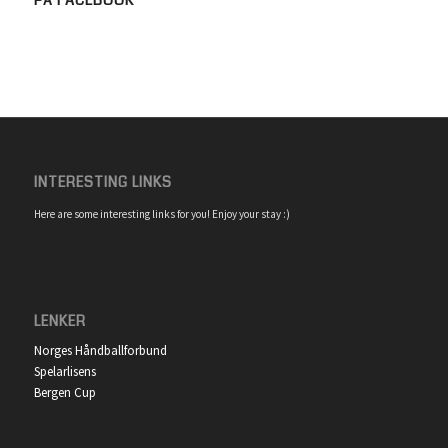
PÅ FACEBOOK
INTERESTING LINKS
Here are some interesting links for you! Enjoy your stay :)
LENKER
Norges Håndballforbund
Spelarlisens
Bergen Cup