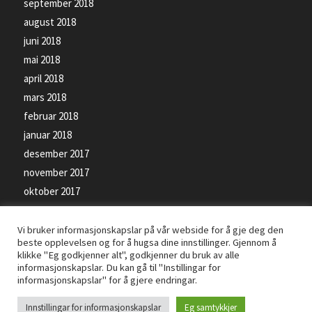
september 2018
august 2018
juni 2018
mai 2018
april 2018
mars 2018
februar 2018
januar 2018
desember 2017
november 2017
oktober 2017
september 2017
Vi bruker informasjonskapslar på vår webside for å gje deg den
beste opplevelsen og for å hugsa dine innstillinger. Gjennom å
klikke "Eg godkjenner alt", godkjenner du bruk av alle
informasjonskapslar. Du kan gå til "Instillingar for
informasjonskapslar" for å gjere endringar.
© Kopirett - Florø SK Handball - Levert av
PRO ISP
- Bilete på siden kan vere
Innstillingar for informasjonskapslar
Eg samtykkjer
beskyttet av opphavsrettsloven -
Personvernerklæring
-
Informasjonskapslar