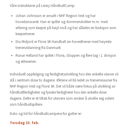
Våre instruktører på Lerøy HåndballCamp:
Johan Johnsson er ansatt i NHF Region Vest og har
hovedansvaret. Han er spiller og dommerutvikler m.m. med
erfaring som keeper på høyt nivå og har således en funksjon som
keepertrener.
Dia Midjord er Florø SK Handball sin hovedtrener med høyeste
trenerutdanning fra Danmark
Runar Helland har spillet i Florø, Gloppen og flere lag i 1. divisjon
og eliteserien.
Individuell oppfølging og ferdighetsutvikling hos den enkelte utøver vil
stå i sentrum disse to dagene. Øktene vil bli ledet av trenerressurser fra
NHF Region Vest og Florø SK. Det vil både være fokus på utvikling av
håndballferdigheter og fysiske ferdigheter hos den enkelte disse
dagene. Dette er et tiltak for utøvere som ønsker å utvikle seg videre
som håndballspillere.
Dato og tid for håndballcampene for gutter er:
Torsdag 23. feb.