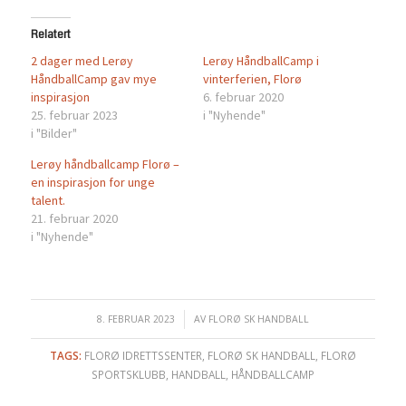
Relatert
2 dager med Lerøy
Lerøy HåndballCamp i
HåndballCamp gav mye
vinterferien, Florø
inspirasjon
6. februar 2020
25. februar 2023
i "Nyhende"
i "Bilder"
Lerøy håndballcamp Florø –
en inspirasjon for unge
talent.
21. februar 2020
i "Nyhende"
8. FEBRUAR 2023
/
AV
FLORØ SK HANDBALL
TAGS:
FLORØ IDRETTSSENTER
,
FLORØ SK HANDBALL
,
FLORØ
SPORTSKLUBB
,
HANDBALL
,
HÅNDBALLCAMP