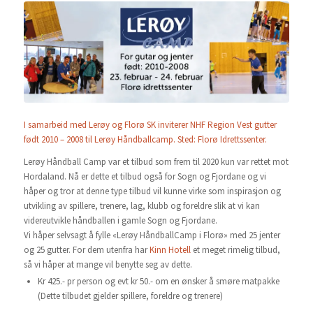
I samarbeid med Lerøy og Florø SK inviterer NHF Region Vest gutter
født 2010 – 2008 til Lerøy Håndballcamp. Sted: Florø Idrettssenter.
Lerøy Håndball Camp var et tilbud som frem til 2020 kun var rettet mot
Hordaland. Nå er dette et tilbud også for Sogn og Fjordane og vi
håper og tror at denne type tilbud vil kunne virke som inspirasjon og
utvikling av spillere, trenere, lag, klubb og foreldre slik at vi kan
videreutvikle håndballen i gamle Sogn og Fjordane.
Vi håper selvsagt å fylle «Lerøy HåndballCamp i Florø» med 25 jenter
og 25 gutter. For dem utenfra har
Kinn Hotell
et meget rimelig tilbud,
så vi håper at mange vil benytte seg av dette.
Kr 425.- pr person og evt kr 50.- om en ønsker å smøre matpakke
(Dette tilbudet gjelder spillere, foreldre og trenere)