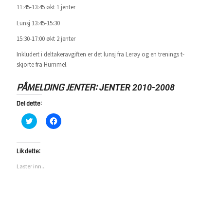
11:45-13:45 økt 1 jenter
Lunsj 13:45-15:30
15:30-17:00 økt 2 jenter
Inkludert i deltakeravgiften er det lunsj fra Lerøy og en trenings t-
skjorte fra Hummel.
PÅMELDING JENTER:
JENTER 2010-2008
Del dette:
Klikk
Klikk
for
for
å
å
dele
dele
på
på
Twitter(åpnes
Facebook(åpnes
Lik dette:
i
i
en
en
Laster inn...
ny
ny
fane)
fane)