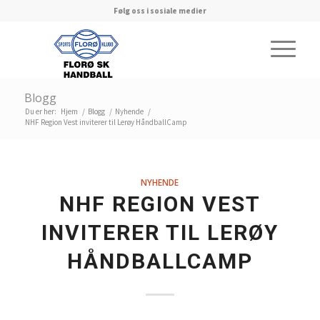
Følg oss i sosiale medier
Blogg
Du er her:
Hjem
/
Blogg
/
Nyhende
/
NHF Region Vest inviterer til Lerøy HåndballCamp
NYHENDE
NHF REGION VEST
INVITERER TIL LERØY
HÅNDBALLCAMP